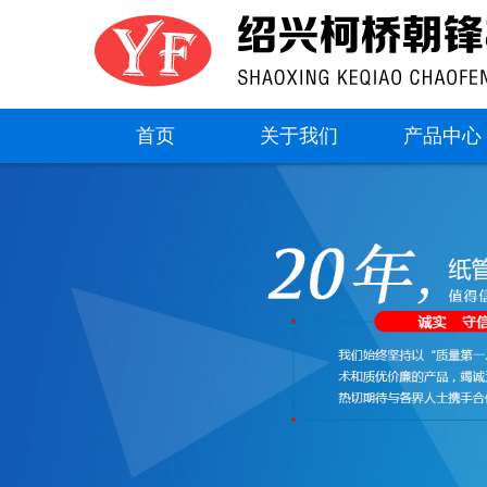
首页
关于我们
产品中心