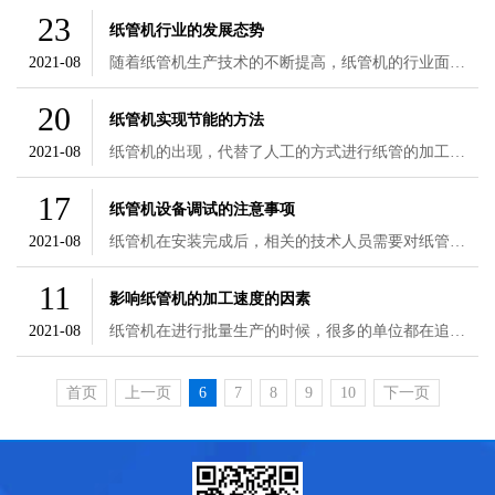
23
纸管机行业的发展态势
2021-08
随着纸管机​生产技术的不断提高，纸管机的行业面临着发展的新态势，对于很多的纸管机设备生产企业来讲，是充满了各样的机遇。
20
纸管机实现节能的方法
2021-08
纸管机的出现，代替了人工的方式进行纸管的加工和分类，它极大的提高了生产效率，使得纸管制作和加工步入到了发展的快车道中，随着纸管机设备技术的成熟，同时为了符合现代生产制造的要求，纸管机逐步向节能化，环保化方向进行转变。
17
纸管机设备调试的注意事项
2021-08
纸管机​在安装完成后，相关的技术人员需要对纸管机进行综合的调试，在确定设备没有异常的情况下，方能进行正常的生产，在调试的时候，相关的单位需要注意下面的这几方面的事项。
11
影响纸管机的加工速度的因素
2021-08
纸管机​在进行批量生产的时候，很多的单位都在追求生产的效率，但是实际的效果却是适得其反，并不能直接提高加工的速度，从纸管机的使用来看，有哪些因素可以影响纸管机的加工速度呢
首页
上一页
6
7
8
9
10
下一页
最后一页