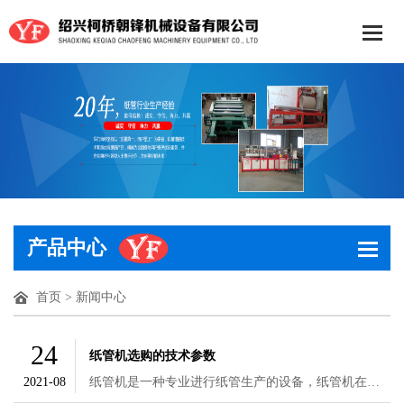
产品中心
首页
>
新闻中心
24
纸管机选购的技术参数
2021-08
纸管机​是一种专业进行纸管生产的设备，纸管机在进行正常选购的时候，可以根据下面的这些技术参数来进行选择。