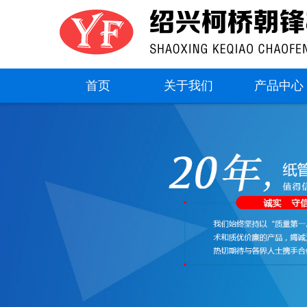
首页
关于我们
产品中心