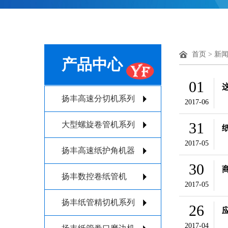
首页
>
新
产品中心
01
扬丰高速分切机系列
2017-06
31
大型螺旋卷管机系列
2017-05
扬丰高速纸护角机器
30
扬丰数控卷纸管机
2017-05
扬丰纸管精切机系列
26
2017-04