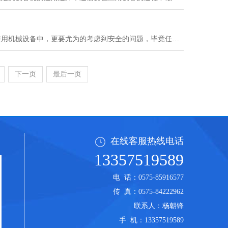
安全在任何的情况下就是需要放在第一位进行考虑的问题，尤其是在使用机械设备中，更要尤为的考虑到安全的问题，毕竟任何的机械设备在使用中本身就存在着一定的风险，。那么，在实际操作中纸管机该如何才能安全的使用呢? 1.不管是纸管机，还是其他类型的机械设备，员工在使用的时候都需要遵守一定的安全使用规则，只有这样才能确保自身的安全。在使用纸管机之前，操作员工要正确的穿戴好个人防护物品。 2.纸管机在在
下一页
最后一页
在线客服热线电话
13357519589
电 话：0575-85916577
传 真：0575-84222962
联系人：杨朝锋
手 机：
13357519589