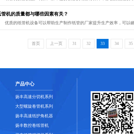
纸管机的质量都与哪些因素有关？
首页
上一页
31
32
33
34
35
产品中心
扬丰高速分切机系列
大型螺旋卷管机系列
扬丰高速纸护角机器
扬丰数控卷纸管机