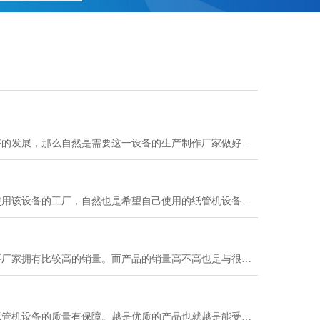
纸管机的生产制作厂家，想要拥有比较高的经济收入，想要拥有比较好的发展，那么自然是需要这一设备的生产制作厂家做好该产品的生产制作工作，提升自己的生产制作效率来实现的了。那么，纸管机设备的生产制作效率要怎么才可以被提升起来呢?下面本文就来简单地介绍一下。
纸管机设备在如今的生产制作纸管工厂中发挥的作用是非常大的。而使用该设备的工厂，自然也是希望自己使用的纸管机设备可以拥有比较高的工作效率的。那么，用户需要做好哪些工作，才可以将设备的工作效率提升起来呢?下面本文就来简单地介绍一下。
生产制作纸管机产品的厂家，想要工厂自身拥有比较好的发展，就需要厂家拥有比较高的销量。而产品的销量高不高也是与很多因素有关系的，生产制作厂家若是想要提升自己的产品销量，自然也就需要厂家了解清楚这些原因，然后根据这些原因来努力提升产品的销量了。
纸管机设备的生产制作厂家，想要设备的销量有保障，那么自然需要纸管机设备的质量有保障。越是优质的产品也就越是能受到是更多用户的关注。不过，厂家想要生产出高质量的设备产品来，还是需要公司做好相关因素的掌握工作的。下面本文就来简单地介绍一下，纸管机的高质量都与哪些因素有关。