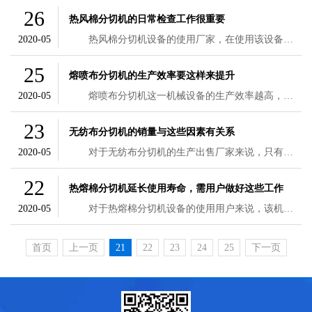
26
热风棉分切机的日常检查工作很重要
2020-05
热风棉分切机设备的使用厂家，在使用该设备的过程中，需要注意到的一些事项还是比较多的。用户对这些注意事项有了了解之后，才能够更好地进行日常的生产加工工作。而这些需要注意的事项中有一项便是需要设备的使用者做好设备的日常检查工作了。下面本文就来简单地介绍一下，热风棉分切机的日常检查工作有多重要。
25
熔喷布分切机的生产效率要这样来提升
2020-05
熔喷布分切机这一机械设备的生产效率越高，那么厂家能够拥有的机械设备的数量也就越多了。机械设备的数量有了保障，作为生产制作厂家在销售该设备的过程中也就不用担心会出现产品数量不够的现象了。那么，该机械设备的生产效率要怎么来提升呢?下面本文就来简单地介绍一下。
23
无纺布分切机的销量与这些因素有关系
2020-05
对于无纺布分切机的生产出售厂家来说，只有将分切机设备销售出去了，才能拥有经济收入，这样厂家的后续发展也才会有资金来作为支撑。所以，生产该设备的厂家想要自身拥有较高的经济收入，就需要分切机设备做好设备的销售工作，将机械设备的销量提升起来了。那么，该机械设备的销量都与哪些因素有关系呢?下面本文就来简单地介绍一下。
22
热熔棉分切机延长使用寿命，需用户做好这些工作
2020-05
对于热熔棉分切机设备的使用用户来说，该机械设备能够拥有比较长久的使用寿命也就可以降低更换设备所需要使用的成本费用了。设备的使用寿命越长，对于用户来说是有越大的好处的，因此也就有很多用户会比较关心如何才能延长该机械设备的使用寿命了。下面本文就来简单地介绍一下，用户做好哪些工作才能将设备的使用寿命延长。 热熔棉分切机的使用寿命想要延长，首先便是需要用户了解清楚该设备的正确使用方法。设备的使用方法
首页
上一页
21
22
23
24
25
下一页
最后一页